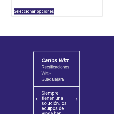
Seleccionar opciones
Carlos Witt
Carlos
Rectificaciones
Garnica
Witt -
Rectificacion
Guadalajara
Garnica -
Guadalajara
Siempre
tienen una
Tengo 2 de
solución, los
sus equipos
equipos de
nada que
Vinsa han