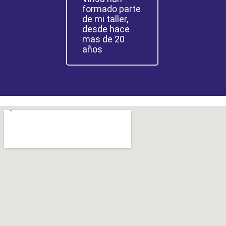
fallan, traba
formado parte
todo el día, l
de mi taller,
equipos ma
desde hace
rápidos del
mas de 20
mercado.
años